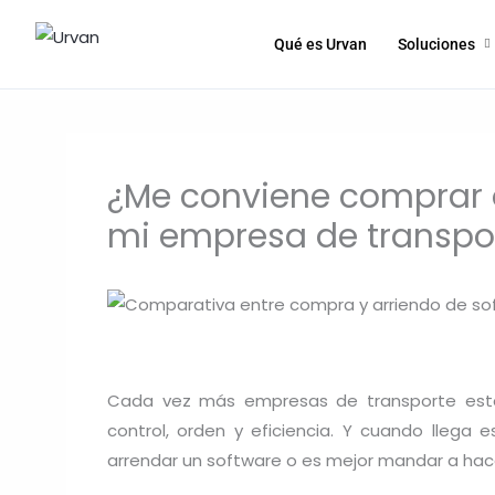
Qué es Urvan
Soluciones
Aplicación para conductores
Geolocalización en tiempo real y gestión inteligente
Ir
al
contenido
¿Me conviene comprar 
Carsus
Control de asistencia y comunicación automática con pasajeros
mi empresa de transpo
NUEVO
Página web corporativa
Sitio web profesional con dominio personalizado
Cada vez más empresas de transporte están
control, orden y eficiencia. Y cuando lleg
Correos corporativos
arrendar un software o es mejor mandar a hac
Cuentas de email @tuempresa.cl