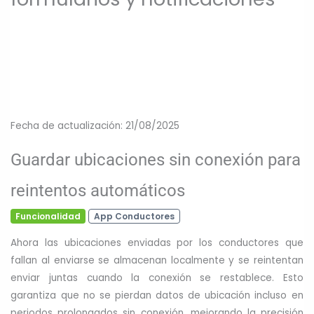
Correos corporativos
Cuentas de email @tuempresa.cl
Fecha de actualización: 21/08/2025
Guardar ubicaciones sin conexión para
reintentos automáticos
Funcionalidad
App Conductores
Ahora las ubicaciones enviadas por los conductores que
fallan al enviarse se almacenan localmente y se reintentan
enviar juntas cuando la conexión se restablece. Esto
garantiza que no se pierdan datos de ubicación incluso en
periodos prolongados sin conexión, mejorando la precisión